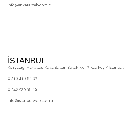
info@ankaraweb.com.tr
İSTANBUL
Kozyatağı Mahallesi Kaya Sultan Sokak No : 3 Kadıköy / İstanbul
0 216 416 81 63
0 542 520 38 19
info@istanbulweb.com.tr