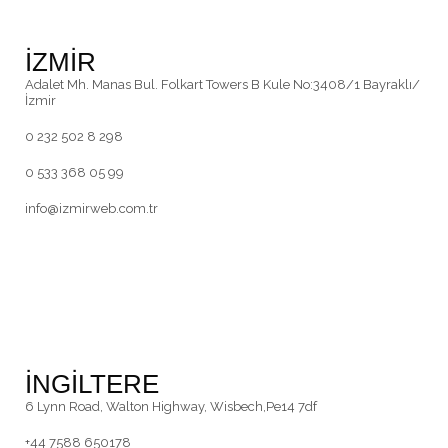
İZMİR
Adalet Mh. Manas Bul. Folkart Towers B Kule No:3408/1 Bayraklı/
İzmir
0 232 502 8 298
0 533 368 05 99
info@izmirweb.com.tr
İNGİLTERE
6 Lynn Road, Walton Highway, Wisbech,Pe14 7df
+44 7588 650178