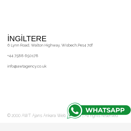
İNGİLTERE
6 Lynn Road, Walton Highway, Wisbech,Pe14 7df
+44 7588 650178
info@awtagency.co.uk
© 2000 AWT Ajans
Ankara Web Tasarım
| All rights reserved.