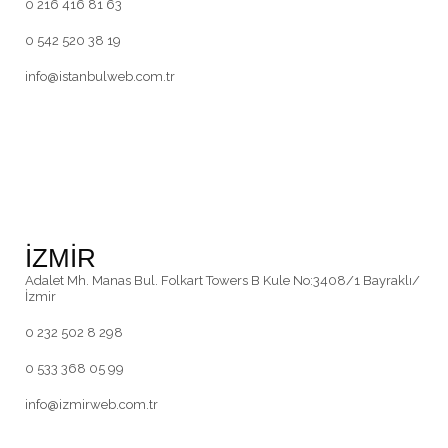
0 216 416 81 63
0 542 520 38 19
info@istanbulweb.com.tr
İZMİR
Adalet Mh. Manas Bul. Folkart Towers B Kule No:3408/1 Bayraklı/
İzmir
0 232 502 8 298
0 533 368 05 99
info@izmirweb.com.tr